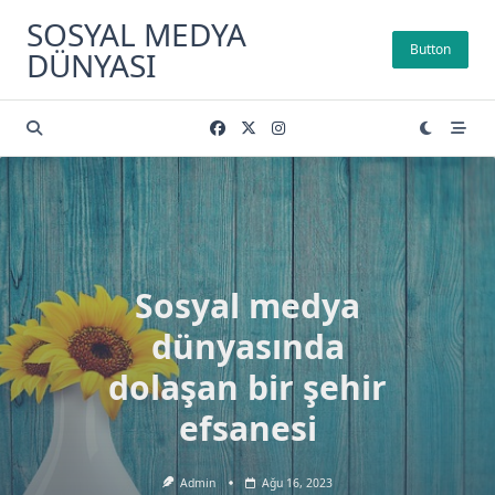
Skip
SOSYAL MEDYA
to
Button
DÜNYASI
content
Sosyal medya
dünyasında
dolaşan bir şehir
efsanesi
Admin
Ağu 16, 2023