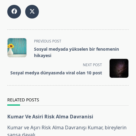
<span
PREVIOUS POST
class="nav-
Sosyal medyada yükselen bir fenomenin
subtitle
hikayesi
screen-
NEXT POST
reader-
Sosyal medya dünyasında viral olan 10 post
text">Page</span>
RELATED POSTS
Kumar Ve Asiri Risk Alma Davranisi
Kumar ve Aşırı Risk Alma Davranışı Kumar, bireylerin
şansa dayalı
...