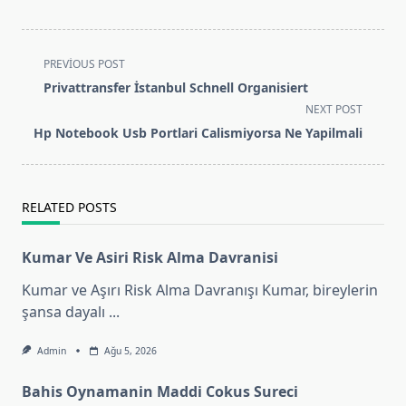
<span
PREVIOUS POST
class="nav-
Privattransfer İstanbul Schnell Organisiert
subtitle
NEXT POST
screen-
Hp Notebook Usb Portlari Calismiyorsa Ne Yapilmali
reader-
text">Page</span>
RELATED POSTS
Kumar Ve Asiri Risk Alma Davranisi
Kumar ve Aşırı Risk Alma Davranışı Kumar, bireylerin
şansa dayalı
...
Admin
Ağu 5, 2026
Bahis Oynamanin Maddi Cokus Sureci