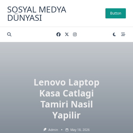
Skip
SOSYAL MEDYA
to
Button
DÜNYASI
content
Lenovo Laptop
Kasa Catlagi
Tamiri Nasil
Yapilir
Admin
May 18, 2026