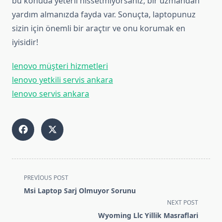
bu konuda yeterli hissetmiyorsanız, bir uzmandan
yardım almanızda fayda var. Sonuçta, laptopunuz
sizin için önemli bir araçtır ve onu korumak en
iyisidir!
lenovo müşteri hizmetleri
lenovo yetkili servis ankara
lenovo servis ankara
<span
PREVIOUS POST
class="nav-
Msi Laptop Sarj Olmuyor Sorunu
subtitle
NEXT POST
screen-
Wyoming Llc Yillik Masraflari