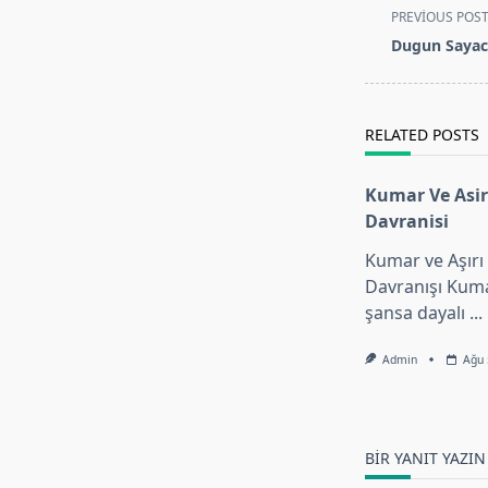
<span
PREVIOUS POS
class="nav-
Dugun Sayaci
subtitle
screen-
reader-
RELATED POSTS
text">Page</s
Kumar Ve Asir
Davranisi
Kumar ve Aşırı
Davranışı Kumar
şansa dayalı
...
Admin
Ağu 
BIR YANIT YAZIN