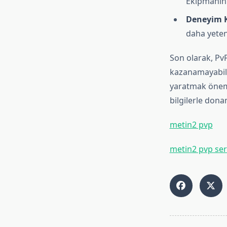
Ekipmanını
Deneyim 
daha yeten
Son olarak, PvP
kazanamayabilir
yaratmak öneml
bilgilerle dona
metin2 pvp
metin2 pvp ser