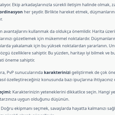
ıyor. Ekip arkadaşlarınızla sürekli iletişim halinde olmak, z
ordinasyon
her şeydir. Birlikte hareket etmek, düşmanlarını
r.
ın avantajlarını kullanmak da oldukça önemlidir. Harita üze
larınızı gözetlemek için mükemmel noktalardır. Düşmanların
larda yakalamak için bu yüksek noktalardan yararlanın. Un
özgü özelliklere sahiptir. Bu yüzden, haritayı iyi bilmek ve bu
ti öneme sahiptir.
sıra, PvP sunucularında
karakterinizi
geliştirmek de çok öne
asıl özelleştireceğiniz konusunda bazı ipuçlarına ihtiyacınız o
eçimi:
Karakterinizin yeteneklerini dikkatlice seçin. Hangi y
 tarzınıza uygun olduğunu düşünün.
Doğru ekipmanı seçmek, savaşlarda hayatta kalmanızı sağl