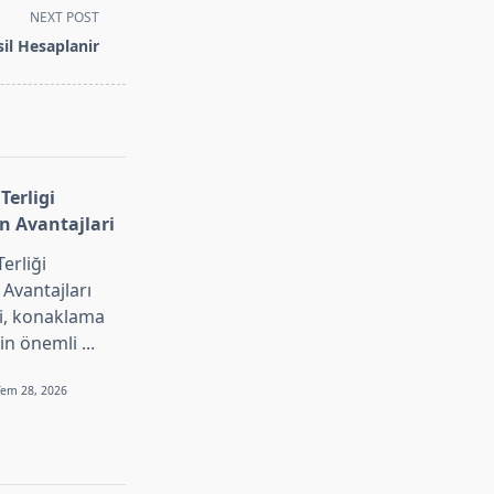
NEXT POST
il Hesaplanir
Terligi
n Avantajlari
erliği
Avantajları
ri, konaklama
in önemli
...
Tem 28, 2026