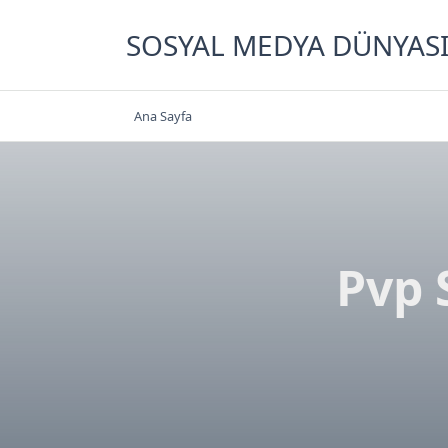
Skip
to
SOSYAL MEDYA DÜNYAS
content
Ana Sayfa
Pvp 