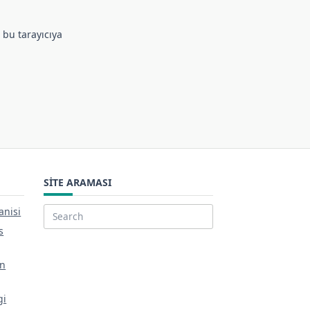
 bu tarayıcıya
SITE ARAMASI
anisi
Search
s
for:
in
gi