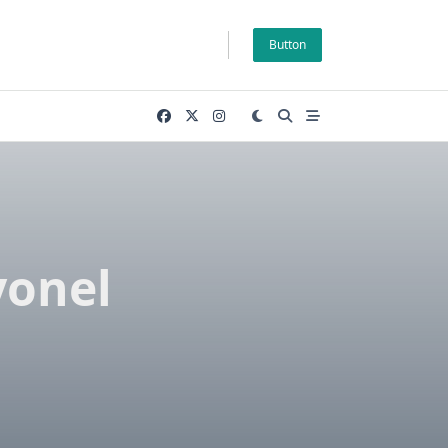
Button
yonel