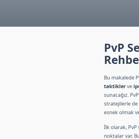
PvP S
Rehbe
Bu makalede Pv
taktikler
ve
ip
sunacağız. PvP
stratejilerle de
esnek olmak ve
İlk olarak, PvP
noktalar var. B