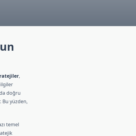
yun
ratejiler
,
lgiler
nda doğru
r. Bu yüzden,
azı temel
atejik