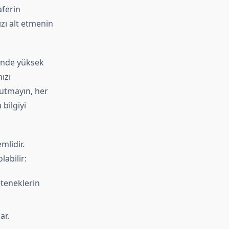
aferin
zı alt etmenin
rinde yüksek
ızı
utmayın, her
 bilgiyi
mlidir.
labilir:
eteneklerin
ar.