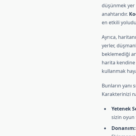
düşünmek yer al
anahtarıdır.
Ko
en etkili yoludu
Ayrıca, haritan
yerler, düşman
beklemediği an
harita kendine 
kullanmak haya
Bunların yanı 
Karakterinizi n
Yetenek S
sizin oyun
Donanım: