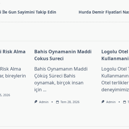
T
 İle Gun Sayimini Takip Edin
Hurda Demir Fiyatlari Nas
pan>
i Risk Alma
Bahis Oynamanin Maddi
Logolu Otel 
Cokus Sureci
Kullanmani
 Risk Alma
Bahis Oynamanın Maddi
Logolu Otel T
, bireylerin
Çöküş Süreci Bahis
Kullanmanın 
oynamak, birçok insan
Otel terlikle
için
...
deneyimimiz
5, 2026
Admin
Tem 28, 2026
Admin