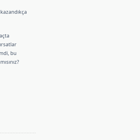
 kazandıkça
açta
ırsatlar
mdi, bu
 mısınız?