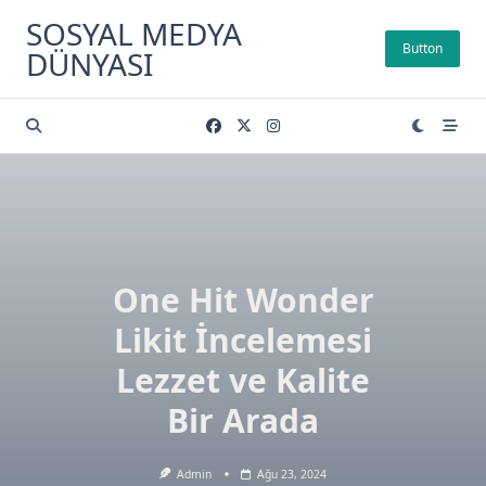
Skip
SOSYAL MEDYA
to
Button
DÜNYASI
content
One Hit Wonder
Likit İncelemesi
Lezzet ve Kalite
Bir Arada
Admin
Ağu 23, 2024