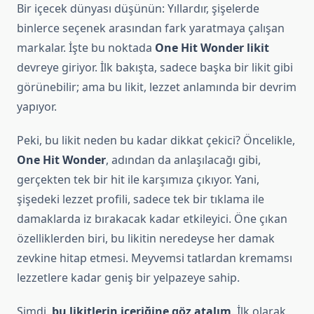
Bir içecek dünyası düşünün: Yıllardır, şişelerde
binlerce seçenek arasından fark yaratmaya çalışan
markalar. İşte bu noktada
One Hit Wonder likit
devreye giriyor. İlk bakışta, sadece başka bir likit gibi
görünebilir; ama bu likit, lezzet anlamında bir devrim
yapıyor.
Peki, bu likit neden bu kadar dikkat çekici? Öncelikle,
One Hit Wonder
, adından da anlaşılacağı gibi,
gerçekten tek bir hit ile karşımıza çıkıyor. Yani,
şişedeki lezzet profili, sadece tek bir tıklama ile
damaklarda iz bırakacak kadar etkileyici. Öne çıkan
özelliklerden biri, bu likitin neredeyse her damak
zevkine hitap etmesi. Meyvemsi tatlardan kremamsı
lezzetlere kadar geniş bir yelpazeye sahip.
Şimdi,
bu likitlerin içeriğine göz atalım
. İlk olarak,