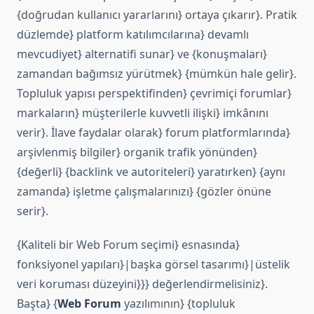
{doğrudan kullanıcı yararlarını} ortaya çıkarır}. Pratik
düzlemde} platform katılımcılarına} devamlı
mevcudiyet} alternatifi sunar} ve {konuşmaları}
zamandan bağımsız yürütmek} {mümkün hale gelir}.
Topluluk yapısı perspektifinden} çevrimiçi forumlar}
markaların} müşterilerle kuvvetli ilişki} imkânını
verir}. İlave faydalar olarak} forum platformlarında}
arşivlenmiş bilgiler} organik trafik yönünden}
{değerli} {backlink ve autoriteleri} yaratırken} {aynı
zamanda} işletme çalışmalarınızı} {gözler önüne
serir}.
{Kaliteli bir Web Forum seçimi} esnasında}
fonksiyonel yapıları}|başka görsel tasarımı}|üstelik
veri koruması düzeyini}}} değerlendirmelisiniz}.
Başta} {
Web Forum
yazılımının} {topluluk