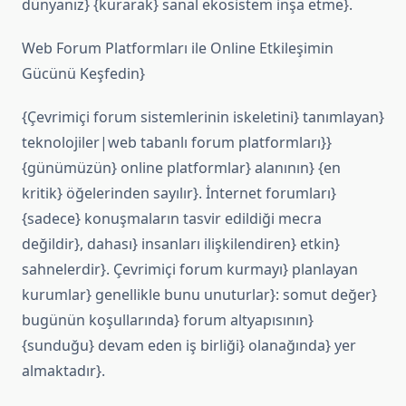
dünyanız} {kurarak} sanal ekosistem inşa etme}.
Web Forum Platformları ile Online Etkileşimin
Gücünü Keşfedin}
{Çevrimiçi forum sistemlerinin iskeletini} tanımlayan}
teknolojiler|web tabanlı forum platformları}}
{günümüzün} online platformlar} alanının} {en
kritik} öğelerinden sayılır}. İnternet forumları}
{sadece} konuşmaların tasvir edildiği mecra
değildir}, dahası} insanları ilişkilendiren} etkin}
sahnelerdir}. Çevrimiçi forum kurmayı} planlayan
kurumlar} genellikle bunu unuturlar}: somut değer}
bugünün koşullarında} forum altyapısının}
{sunduğu} devam eden iş birliği} olanağında} yer
almaktadır}.