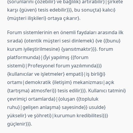
{sorunlarını çözebilir} ve bağlılık} artırabilir}|şirkete
karşı {güven} tesis edebilir}}}, bu sonuçta} kalıcı}
{müşteri ilişkileri} ortaya çıkarır}.
Forum sistemlerinin en önemli faydaları arasında ilk
sırada} {otentik müşteri sesi dinlemek} {ve {{bunu}
kurum iyileştirilmesine} {yansıtmaktır}}}. forum
platformunda}|{İyi yapılmış {{forum
sistemi}|Profesyonel forum yazılımında}}}
{kullanıcılar ve işletmeler} empati}|iş birliği}
ortamı|demokratik {iletişim} mekanizması|açık
{tartışma} atmosferi}} tesis edilir}}}. Kullanıcı tatmini}
çevrimiçi ortamlarda}|{oluşan {{topluluk
ruhu}|gelişen anlaşma} sayesinde}} usulde}
yükselir} ve şöhreti}|kurumun kredibilitesi}}}
güçlenir}}}.