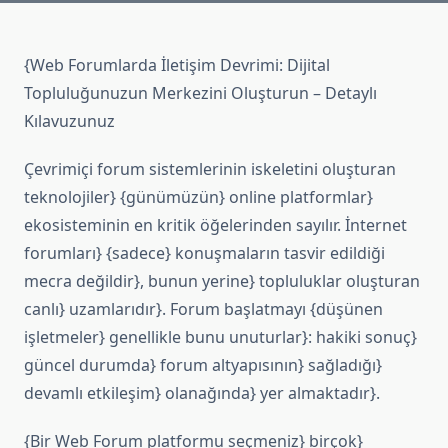
{Web Forumlarda İletişim Devrimi: Dijital
Topluluğunuzun Merkezini Oluşturun – Detaylı
Kılavuzunuz
Çevrimiçi forum sistemlerinin iskeletini oluşturan
teknolojiler} {günümüzün} online platformlar}
ekosisteminin en kritik öğelerinden sayılır. İnternet
forumları} {sadece} konuşmaların tasvir edildiği
mecra değildir}, bunun yerine} topluluklar oluşturan
canlı} uzamlarıdır}. Forum başlatmayı {düşünen
işletmeler} genellikle bunu unuturlar}: hakiki sonuç}
güncel durumda} forum altyapısının} sağladığı}
devamlı etkileşim} olanağında} yer almaktadır}.
{Bir Web Forum platformu seçmeniz} birçok}