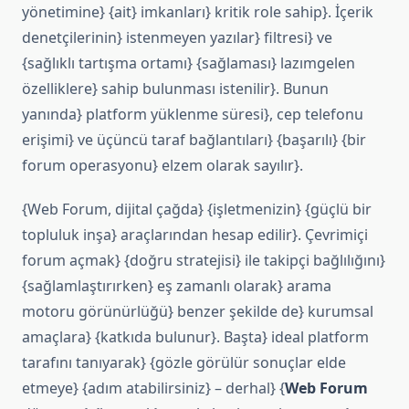
yönetimine} {ait} imkanları} kritik role sahip}. İçerik
denetçilerinin} istenmeyen yazılar} filtresi} ve
{sağlıklı tartışma ortamı} {sağlaması} lazımgelen
özelliklere} sahip bulunması istenilir}. Bunun
yanında} platform yüklenme süresi}, cep telefonu
erişimi} ve üçüncü taraf bağlantıları} {başarılı} {bir
forum operasyonu} elzem olarak sayılır}.
{Web Forum, dijital çağda} {işletmenizin} {güçlü bir
topluluk inşa} araçlarından hesap edilir}. Çevrimiçi
forum açmak} {doğru stratejisi} ile takipçi bağlılığını}
{sağlamlaştırırken} eş zamanlı olarak} arama
motoru görünürlüğü} benzer şekilde de} kurumsal
amaçlara} {katkıda bulunur}. Başta} ideal platform
tarafını tanıyarak} {gözle görülür sonuçlar elde
etmeye} {adım atabilirsiniz} – derhal} {
Web Forum