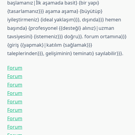
başlamanız|İlk aşamada basit} {bir yapı}
{tasarlamanız}}} aşama aşama} {büyütüp}
iyileştirmeniz} {ideal yaklaşım}}}, dışında}}} hemen
başında} {profesyonel {{desteği} alınız}|uzman
tavsiyesini} {istemeniz}}} doğru}}. forum ortamına}}}
{giriş {{yapmak}|katılım {sağlamak}}}
taleplerinden}}}, gelişiminin} teminatı} sayılabilir}}}.
Forum
Forum
Forum
Forum
Forum
Forum
Forum
Forum