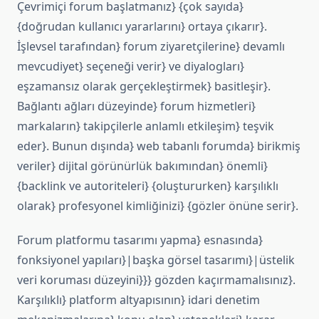
Çevrimiçi forum başlatmanız} {çok sayıda}
{doğrudan kullanıcı yararlarını} ortaya çıkarır}.
İşlevsel tarafından} forum ziyaretçilerine} devamlı
mevcudiyet} seçeneği verir} ve diyalogları}
eşzamansız olarak gerçekleştirmek} basitleşir}.
Bağlantı ağları düzeyinde} forum hizmetleri}
markaların} takipçilerle anlamlı etkileşim} teşvik
eder}. Bunun dışında} web tabanlı forumda} birikmiş
veriler} dijital görünürlük bakımından} önemli}
{backlink ve autoriteleri} {oluştururken} karşılıklı
olarak} profesyonel kimliğinizi} {gözler önüne serir}.
Forum platformu tasarımı yapma} esnasında}
fonksiyonel yapıları}|başka görsel tasarımı}|üstelik
veri koruması düzeyini}}} gözden kaçırmamalısınız}.
Karşılıklı} platform altyapısının} idari denetim