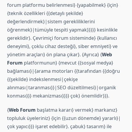
forum platformu belirlenmesi} {yapabilmek} {için}
{teknik özellikleri {{detaylı şekilde}
değerlendirmek}|sistem gerekliliklerini
öğrenmek}|tümüyle tespiti yapmak}}}}} kesinlikle
gereklidir}. Çevrimiçi forum sisteminde} {kullanıcı
deneyimi}, çoklu cihaz desteği}, siber emniyeti} ve
yönetim araçları} ön plana çıkar}. {Ayrıca} {
Web
Forum
platformunun} {mevcut {{sosyal medya}
bağlaması}|{arama motorları {{tarafından {{doğru
{{şekilde} indekslenmesi|çekişe
alınması|taranması}}|SEO düzeltilmesi}|organik
konması}}} mekanizması}}}} çok} önemlidir}}}.
{
Web Forum
başlatma kararı} vermek} markanız}
topluluk üyeleriniz} {için {{uzun dönemde} yararlı}|
çok yapıcı}}} işaret edebilir}. çabuk} tasarım} ile