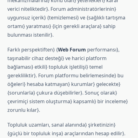
mekanizmalarına} konu olan} yetenekleri} karar
verici niteliktedir}. Forum administratörlerinin}
uygunsuz içerik} {temizlemesi} ve {sağlıklı tartışma
ortamı} yaratması} {için gerekli araçlara} sahip
bulunması istenilir}.
Farklı perspektiften} {
Web Forum
performansı},
taşınabilir cihaz desteği} ve harici platform
bağlaması} etkili} topluluk işletilişi} temel
gerekliliktir}. Forum platformu belirlemesinde} bu
öğeleri} hesaba katmayan} kurumlar} gelecekte}
{sorunlarla} çukura düşebilirler}. Sonuç olarak}
çevrimiçi sistem oluşturma} kapsamlı} bir inceleme}
zorunlu kılar}.
Topluluk uzamları, sanal alanında} şirketinizin}
{güçlü bir topluluk inşa} araçlarından hesap edilir}.