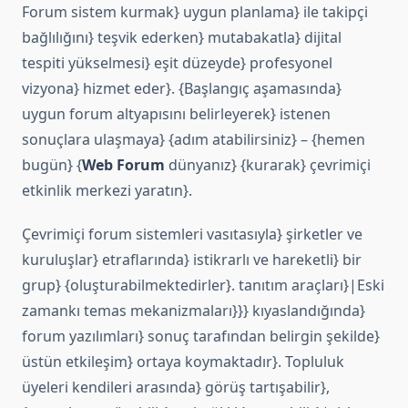
Forum sistem kurmak} uygun planlama} ile takipçi
bağlılığını} teşvik ederken} mutabakatla} dijital
tespiti yükselmesi} eşit düzeyde} profesyonel
vizyona} hizmet eder}. {Başlangıç aşamasında}
uygun forum altyapısını belirleyerek} istenen
sonuçlara ulaşmaya} {adım atabilirsiniz} – {hemen
bugün} {
Web Forum
dünyanız} {kurarak} çevrimiçi
etkinlik merkezi yaratın}.
Çevrimiçi forum sistemleri vasıtasıyla} şirketler ve
kuruluşlar} etraflarında} istikrarlı ve hareketli} bir
grup} {oluşturabilmektedirler}. tanıtım araçları}|Eski
zamankı temas mekanizmaları}}} kıyaslandığında}
forum yazılımları} sonuç tarafından belirgin şekilde}
üstün etkileşim} ortaya koymaktadır}. Topluluk
üyeleri kendileri arasında} görüş tartışabilir},