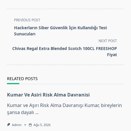
<span
PREVIOUS POST
class="nav-
Hackerların Siber Güvenlik İçin Kullandığı Test
subtitle
Sunucuları
screen-
NEXT POST
reader-
Chivas Regal Extra Blended Scotch 100CL FREESHOP
text">Page</span>
Fiyat
RELATED POSTS
Kumar Ve Asiri Risk Alma Davranisi
Kumar ve Aşırı Risk Alma Davranışı Kumar, bireylerin
şansa dayalı
...
Admin
Ağu 5, 2026