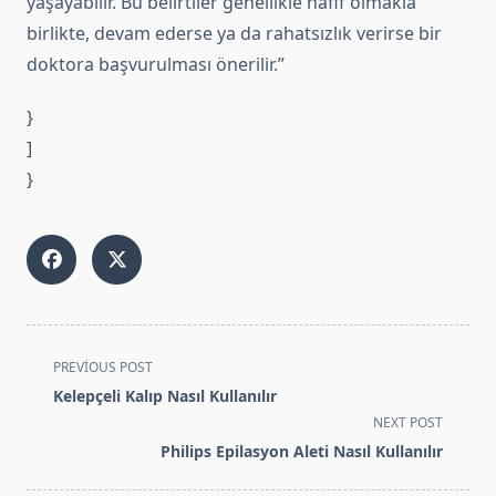
yaşayabilir. Bu belirtiler genellikle hafif olmakla
birlikte, devam ederse ya da rahatsızlık verirse bir
doktora başvurulması önerilir.”
}
]
}
<span
PREVIOUS POST
class="nav-
Kelepçeli Kalıp Nasıl Kullanılır
subtitle
NEXT POST
screen-
Philips Epilasyon Aleti Nasıl Kullanılır
reader-