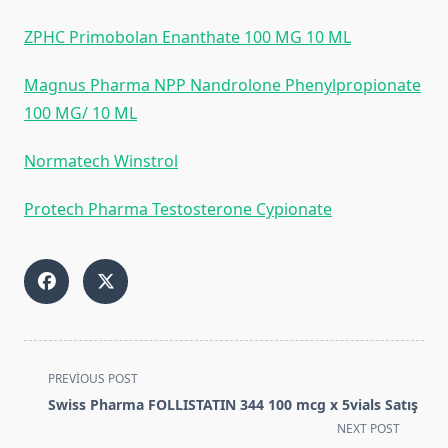
ZPHC Primobolan Enanthate 100 MG 10 ML
Magnus Pharma NPP Nandrolone Phenylpropionate
100 MG/ 10 ML
Normatech Winstrol
Protech Pharma Testosterone Cypionate
<span
PREVIOUS POST
class="nav-
Swiss Pharma FOLLISTATIN 344 100 mcg x 5vials Satış
subtitle
NEXT POST