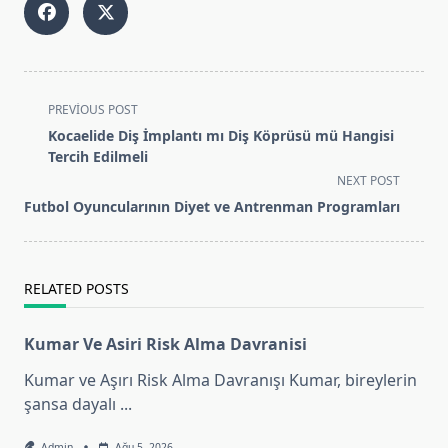
<span
PREVIOUS POST
class="nav-
Kocaelide Diş İmplantı mı Diş Köprüsü mü Hangisi
subtitle
Tercih Edilmeli
screen-
NEXT POST
reader-
Futbol Oyuncularının Diyet ve Antrenman Programları
text">Page</span>
RELATED POSTS
Kumar Ve Asiri Risk Alma Davranisi
Kumar ve Aşırı Risk Alma Davranışı Kumar, bireylerin
şansa dayalı
...
Admin
Ağu 5, 2026