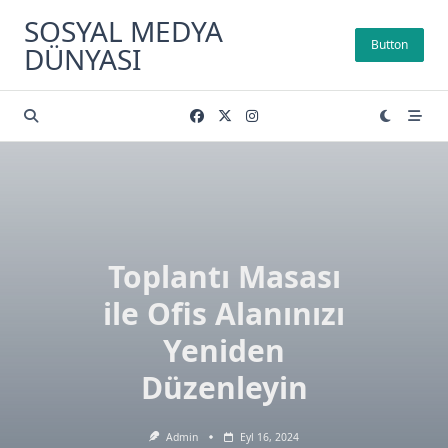
Skip
SOSYAL MEDYA
to
Button
DÜNYASI
content
Toplantı Masası
ile Ofis Alanınızı
Yeniden
Düzenleyin
Admin
Eyl 16, 2024