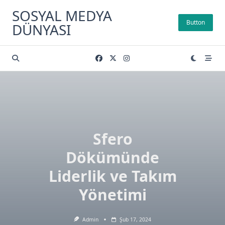
Skip
SOSYAL MEDYA
to
Button
DÜNYASI
content
Sfero
Dökümünde
Liderlik ve Takım
Yönetimi
Admin
Şub 17, 2024