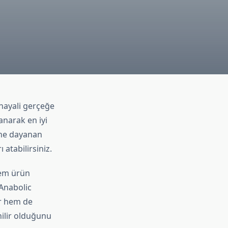
hayali gerçeğe
anarak en iyi
rine dayanan
 atabilirsiniz.
hem ürün
 Anabolic
ir hem de
nilir olduğunu