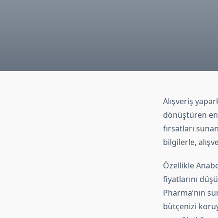
Alışveriş yapa
dönüştüren en 
fırsatları suna
bilgilerle, alış
Özellikle Anab
fiyatlarını dü
Pharma’nın sund
bütçenizi koruy