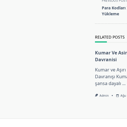
PREVIOUS POS
class="nav-
Para Kodları 
subtitle
Yükleme
screen-
reader-
text">Page</s
RELATED POSTS
Kumar Ve Asir
Davranisi
Kumar ve Aşırı
Davranışı Kumar
şansa dayalı
...
Admin
Ağu 