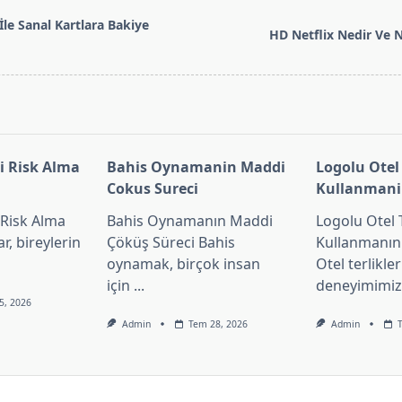
T
İle Sanal Kartlara Bakiye
HD Netflix Nedir Ve Na
pan>
i Risk Alma
Bahis Oynamanin Maddi
Logolu Otel 
Cokus Sureci
Kullanmani
 Risk Alma
Bahis Oynamanın Maddi
Logolu Otel T
, bireylerin
Çöküş Süreci Bahis
Kullanmanın 
oynamak, birçok insan
Otel terlikle
için
...
deneyimimiz
5, 2026
Admin
Tem 28, 2026
Admin