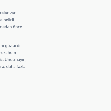
alar var.
 belirli
apmadan önce
nı göz ardı
erek, hem
iniz. Unutmayın,
ra, daha fazla