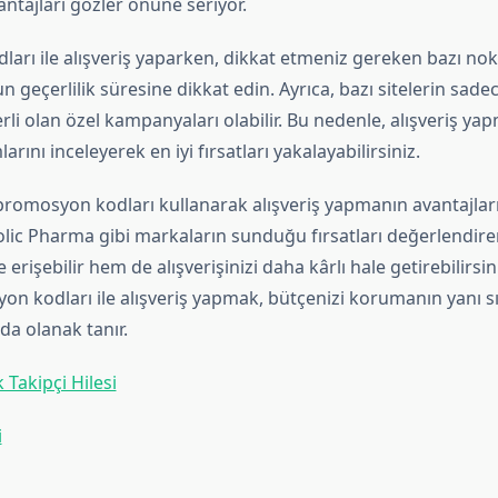
antajları gözler önüne seriyor.
rı ile alışveriş yaparken, dikkat etmeniz gereken bazı nokt
 geçerlilik süresine dikkat edin. Ayrıca, bazı sitelerin sadece
li olan özel kampanyaları olabilir. Bu nedenle, alışveriş y
arını inceleyerek en iyi fırsatları yakalayabilirsiniz.
promosyon kodları kullanarak alışveriş yapmanın avantajları
lic Pharma gibi markaların sunduğu fırsatları değerlendir
e erişebilir hem de alışverişinizi daha kârlı hale getirebilirs
n kodları ile alışveriş yapmak, bütçenizi korumanın yanı sı
da olanak tanır.
Takipçi Hilesi
i