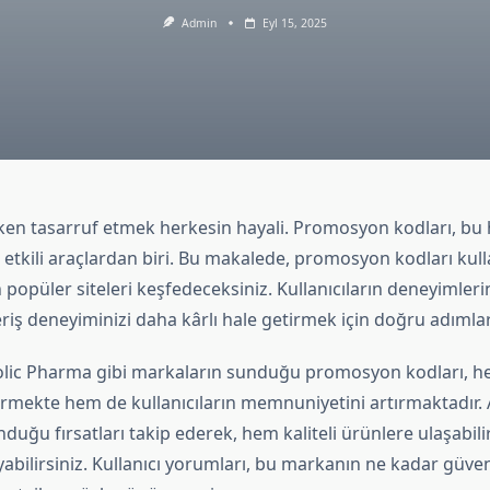
Admin
Eyl 15, 2025
rken tasarruf etmek herkesin hayali. Promosyon kodları, bu 
etkili araçlardan biri. Bu makalede, promosyon kodları kull
n popüler siteleri keşfedeceksiniz. Kullanıcıların deneyimle
veriş deneyiminizi daha kârlı hale getirmek için doğru adımları
olic Pharma gibi markaların sunduğu promosyon kodları, 
şürmekte hem de kullanıcıların memnuniyetini artırmaktadır.
uğu fırsatları takip ederek, hem kaliteli ürünlere ulaşabil
abilirsiniz. Kullanıcı yorumları, bu markanın ne kadar güve