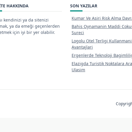
ITE HAKKINDA
SON YAZILAR
Kumar Ve Asiri Risk Alma Davr
ı kendinizi ya da sitenizi
tmak, ya da emeği geçenlerden
Bahis Oynamanin Maddi Coku
tmek için iyi bir yer olabilir.
Sureci
Logolu Otel Terligi Kullanman
Avantajlari
Ergenlerde Teknoloji Bagimlili
Elazigda Turistik Noktalara Ar
Ulasim
Copyri