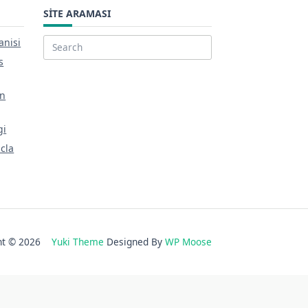
SITE ARAMASI
anisi
Search
s
for:
in
gi
acla
ght © 2026
Yuki Theme
Designed By
WP Moose