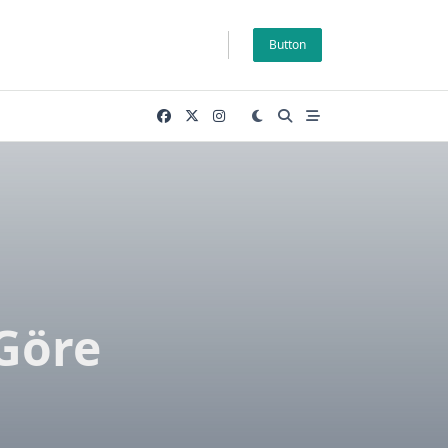
Button
ı
 Göre