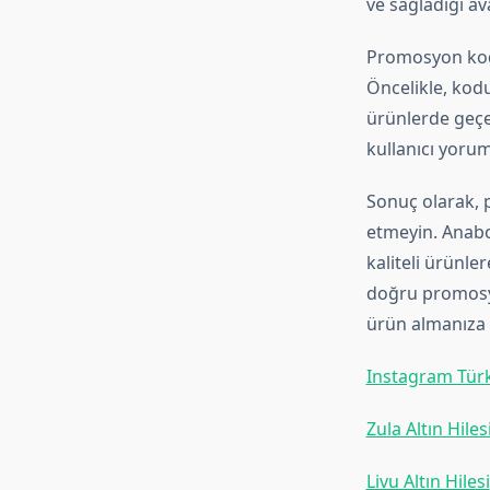
ve sağladığı av
Promosyon kodla
Öncelikle, kodun
ürünlerde geçer
kullanıcı yoruml
Sonuç olarak, 
etmeyin. Anabo
kaliteli ürünler
doğru promosyo
ürün almanıza 
Instagram Türk 
Zula Altın Hiles
Livu Altın Hilesi