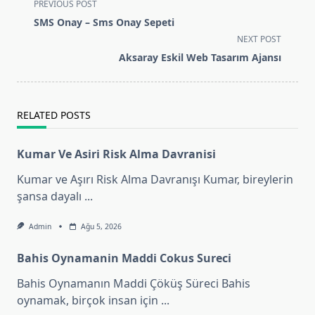
<span
PREVIOUS POST
class="nav-
SMS Onay – Sms Onay Sepeti
subtitle
NEXT POST
screen-
Aksaray Eskil Web Tasarım Ajansı
reader-
text">Page</span>
RELATED POSTS
Kumar Ve Asiri Risk Alma Davranisi
Kumar ve Aşırı Risk Alma Davranışı Kumar, bireylerin
şansa dayalı
...
Admin
Ağu 5, 2026
Bahis Oynamanin Maddi Cokus Sureci
Bahis Oynamanın Maddi Çöküş Süreci Bahis
oynamak, birçok insan için
...