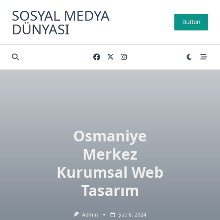
Skip
SOSYAL MEDYA
to
Button
DÜNYASI
content
Osmaniye
Merkez
Kurumsal Web
Tasarım
Admin
Şub 6, 2024