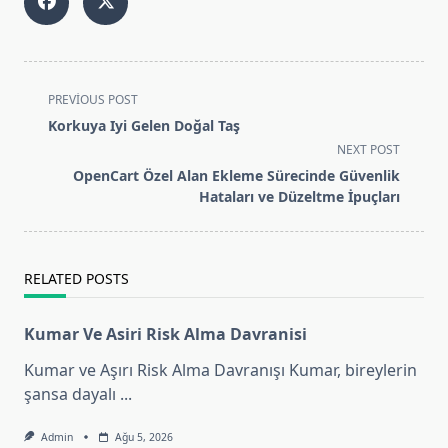
<span
PREVIOUS POST
class="nav-
Korkuya Iyi Gelen Doğal Taş
subtitle
NEXT POST
screen-
OpenCart Özel Alan Ekleme Sürecinde Güvenlik
reader-
Hataları ve Düzeltme İpuçları
text">Page</span>
RELATED POSTS
Kumar Ve Asiri Risk Alma Davranisi
Kumar ve Aşırı Risk Alma Davranışı Kumar, bireylerin
şansa dayalı
...
Admin
Ağu 5, 2026