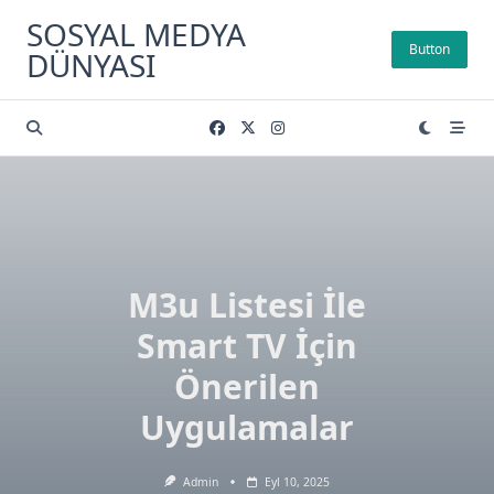
Skip
SOSYAL MEDYA
to
Button
DÜNYASI
content
M3u Listesi İle
Smart TV İçin
Önerilen
Uygulamalar
Admin
Eyl 10, 2025