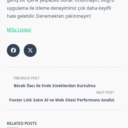
geniş bir içerik yelpazesi sunar. Unutmayın, doğru
uygulama ile izleme deneyiminiz çok daha keyifli
hale gelebilir. Denemekten çekinmeyin!
M3u Listesi
<span
PREVIOUS POST
class="nav-
Böcek İlacı ile Evde Sineklerden Kurtulma
subtitle
NEXT POST
screen-
Footer Link Satın Al ve Web Sitesi Performans Analizi
reader-
text">Page</span>
RELATED POSTS