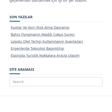
geçenlerden bahsetmek için iyi bir yer olabilir.
SON YAZILAR
Kumar Ve Asiri Risk Alma Davranisi
Bahis Oynamanin Maddi Cokus Sureci
Logolu Otel Terligi Kullanmanin Avantajlari
Ergenlerde Teknoloji Bagimliligi
Elazigda Turistik Noktalara Aracla Ulasim
SITE ARAMASI
Search
for: