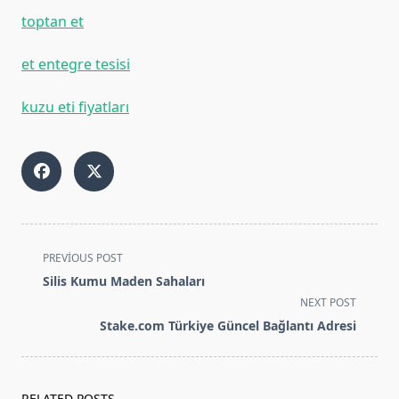
toptan et
et entegre tesisi
kuzu eti fiyatları
<span
PREVIOUS POST
class="nav-
Silis Kumu Maden Sahaları
subtitle
NEXT POST
screen-
Stake.com Türkiye Güncel Bağlantı Adresi
reader-
text">Page</span>
RELATED POSTS