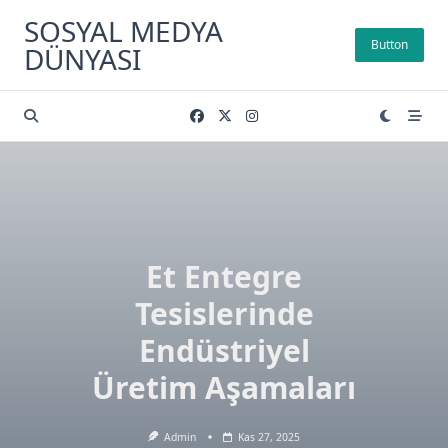
Skip
SOSYAL MEDYA
to
Button
DÜNYASI
content
Et Entegre
Tesislerinde
Endüstriyel
Üretim Aşamaları
Admin
Kas 27, 2025