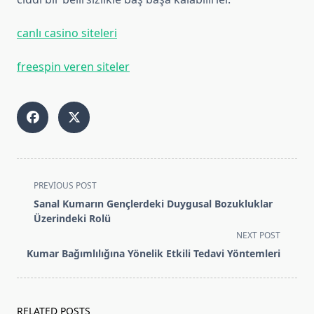
canlı casino siteleri
freespin veren siteler
<span
PREVIOUS POST
class="nav-
Sanal Kumarın Gençlerdeki Duygusal Bozukluklar
subtitle
Üzerindeki Rolü
screen-
NEXT POST
reader-
Kumar Bağımlılığına Yönelik Etkili Tedavi Yöntemleri
text">Page</span>
RELATED POSTS