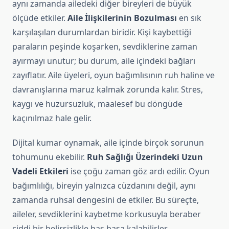
aynı zamanda ailedeki diğer bireyleri de büyük
ölçüde etkiler.
Aile İlişkilerinin Bozulması
en sık
karşılaşılan durumlardan biridir. Kişi kaybettiği
paraların peşinde koşarken, sevdiklerine zaman
ayırmayı unutur; bu durum, aile içindeki bağları
zayıflatır. Aile üyeleri, oyun bağımlısının ruh haline ve
davranışlarına maruz kalmak zorunda kalır. Stres,
kaygı ve huzursuzluk, maalesef bu döngüde
kaçınılmaz hale gelir.
Dijital kumar oynamak, aile içinde birçok sorunun
tohumunu ekebilir.
Ruh Sağlığı Üzerindeki Uzun
Vadeli Etkileri
ise çoğu zaman göz ardı edilir. Oyun
bağımlılığı, bireyin yalnızca cüzdanını değil, aynı
zamanda ruhsal dengesini de etkiler. Bu süreçte,
aileler, sevdiklerini kaybetme korkusuyla beraber
ciddi bir belirsizlikle baş başa kalabilirler.