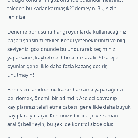
“Neden bu kadar karmaşık?” demeyin. Bu, sizin
lehinize!
Deneme bonusunu hangi oyunlarda kullanacağınız,
başarı şansınızı etkiler. Kendi yeteneklerinizi ve bilgi
seviyenizi göz önünde bulundurarak seçiminizi
yaparsanız, kaybetme ihtimaliniz azalır. Stratejik
oyunlar genellikle daha fazla kazanç getirir,
unutmayın!
Bonus kullanırken ne kadar harcama yapacağınızı
belirlemek, önemli bir adımdır. Aceleci davranıp
kayıplarınızı telafi etme çabası, genellikle daha büyük
kayıplara yol açar. Kendinize bir bütçe ve zaman
aralığı belirleyin, bu şekilde kontrol sizde olur.