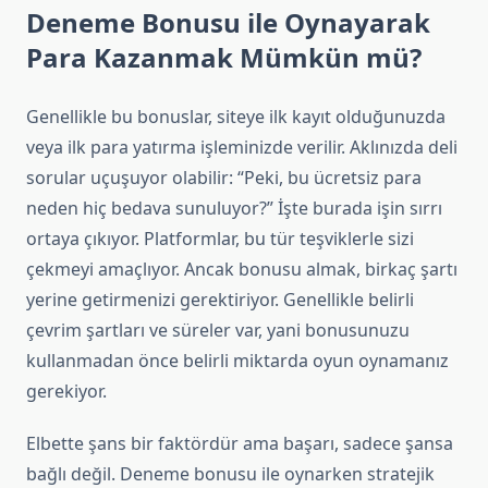
Deneme Bonusu ile Oynayarak
Para Kazanmak Mümkün mü?
Genellikle bu bonuslar, siteye ilk kayıt olduğunuzda
veya ilk para yatırma işleminizde verilir. Aklınızda deli
sorular uçuşuyor olabilir: “Peki, bu ücretsiz para
neden hiç bedava sunuluyor?” İşte burada işin sırrı
ortaya çıkıyor. Platformlar, bu tür teşviklerle sizi
çekmeyi amaçlıyor. Ancak bonusu almak, birkaç şartı
yerine getirmenizi gerektiriyor. Genellikle belirli
çevrim şartları ve süreler var, yani bonusunuzu
kullanmadan önce belirli miktarda oyun oynamanız
gerekiyor.
Elbette şans bir faktördür ama başarı, sadece şansa
bağlı değil. Deneme bonusu ile oynarken stratejik