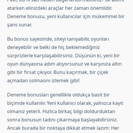
atarken elinizdeki araçlar her zaman önemlidir.
Deneme bonusu, yeni kullanıcılar için mükemmel bir
şans sunar.
Bu bonus sayesinde, siteyi tanıyabilir, oyunları
deneyebilir ve belki de hiç beklemediğiniz
sürprizlerle karşılaşabilirsiniz. Düşünün ki, yeni bir
oyun dünyasına adım atıyorsunuz ve karşınıza altın
gibi bir fırsat çıkıyor. Bunu kaçırmak, bir çiçek
açmadan solmasını izlemek gibi!
Deneme bonusları genellikle oldukça basit bir
biçimde kullanılır. Yeni kullanıcı olarak, yalnızca kayıt
olmanız yeterli. Hızlıca birkaç bilgi doldurduktan
sonra bonusun tadını çıkarmaya başlayabilirsiniz.
Ancak burada bir noktaya dikkat etmek lazım: Her