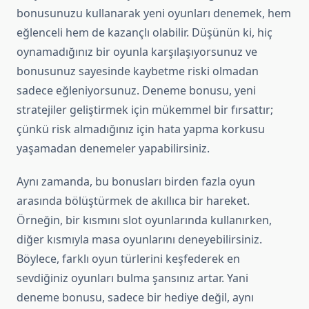
bonusunuzu kullanarak yeni oyunları denemek, hem
eğlenceli hem de kazançlı olabilir. Düşünün ki, hiç
oynamadığınız bir oyunla karşılaşıyorsunuz ve
bonusunuz sayesinde kaybetme riski olmadan
sadece eğleniyorsunuz. Deneme bonusu, yeni
stratejiler geliştirmek için mükemmel bir fırsattır;
çünkü risk almadığınız için hata yapma korkusu
yaşamadan denemeler yapabilirsiniz.
Aynı zamanda, bu bonusları birden fazla oyun
arasında bölüştürmek de akıllıca bir hareket.
Örneğin, bir kısmını slot oyunlarında kullanırken,
diğer kısmıyla masa oyunlarını deneyebilirsiniz.
Böylece, farklı oyun türlerini keşfederek en
sevdiğiniz oyunları bulma şansınız artar. Yani
deneme bonusu, sadece bir hediye değil, aynı