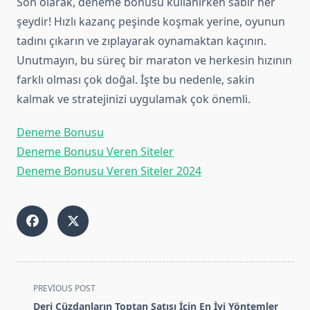
Son olarak, deneme bonusu kullanırken sabır her
şeydir! Hızlı kazanç peşinde koşmak yerine, oyunun
tadını çıkarın ve zıplayarak oynamaktan kaçının.
Unutmayın, bu süreç bir maraton ve herkesin hızının
farklı olması çok doğal. İşte bu nedenle, sakin
kalmak ve stratejinizi uygulamak çok önemli.
Deneme Bonusu
Deneme Bonusu Veren Siteler
Deneme Bonusu Veren Siteler 2024
<span
PREVIOUS POST
class="nav-
Deri Cüzdanların Toptan Satışı İçin En İyi Yöntemler