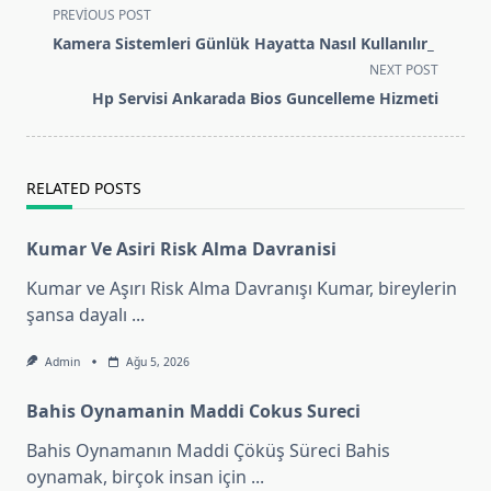
<span
PREVIOUS POST
class="nav-
Kamera Sistemleri Günlük Hayatta Nasıl Kullanılır_
subtitle
NEXT POST
screen-
Hp Servisi Ankarada Bios Guncelleme Hizmeti
reader-
text">Page</span>
RELATED POSTS
Kumar Ve Asiri Risk Alma Davranisi
Kumar ve Aşırı Risk Alma Davranışı Kumar, bireylerin
şansa dayalı
...
Admin
Ağu 5, 2026
Bahis Oynamanin Maddi Cokus Sureci
Bahis Oynamanın Maddi Çöküş Süreci Bahis
oynamak, birçok insan için
...