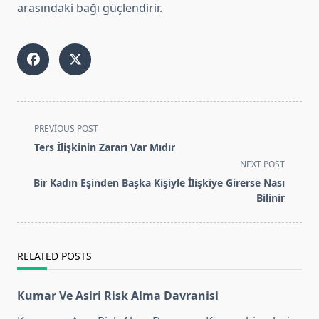
arasındaki bağı güçlendirir.
<span
PREVIOUS POST
class="nav-
Ters İlişkinin Zararı Var Mıdır
subtitle
NEXT POST
screen-
Bir Kadın Eşinden Başka Kişiyle İlişkiye Girerse Nası
reader-
Bilinir
text">Page</span>
RELATED POSTS
Kumar Ve Asiri Risk Alma Davranisi