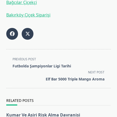
Bağcılar Çiçekçi
Bakırköy Çiçek Siparişi
<span
PREVIOUS POST
class="nav-
Futbolda Şampiyonlar Ligi Tarihi
subtitle
NEXT POST
screen-
Elf Bar 5000 Triple Mango Aroma
reader-
text">Page</span>
RELATED POSTS
Kumar Ve Asiri Risk Alma Davranisi