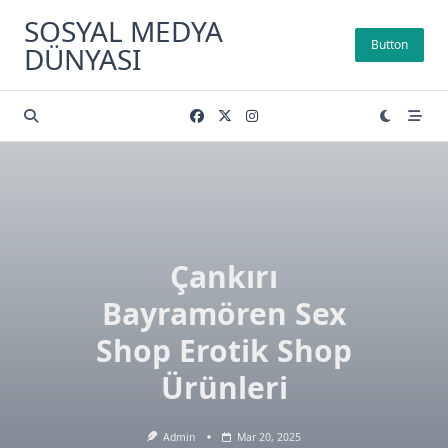
Skip
SOSYAL MEDYA
to
Button
DÜNYASI
content
Çankırı
Bayramören Sex
Shop Erotik Shop
Ürünleri
Admin
Mar 20, 2025