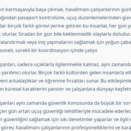
n karmaşasıyla başa çıkmak, havalimanı çalışanlarının günlü
lığından pasaport kontrolüne, uçuş düzenlemelerinden güv
ar birçok farklı görevi yerine getiren bu insanlar, her gün y
olurlar. Sıradan bir gün bile beklenmedik olaylarla doludur.
landırmak veya iniş yapmalarını sağlamak için yoğun çaba
oneli, sürekli bir koordinasyon içinde çalışır.
şanları, sadece uçaklarla ilgilenmekle kalmaz, aynı zamanda
a yardımcı olurlar. Birçok farklı kültürden gelen insanlarla e
eni arkadaşlıklar ve öğrenme fırsatları sunar. Bu etkileşimle
n küresel karakterini yansıtır ve çalışanlara dünyayı keşfetm
ışanları aynı zamanda güvenlik konusunda da büyük bir so
eçen gün artan uçuş güvenliği tehditleriyle mücadele ederler.
n güvenliğini sağlamak için sıkı denetimler yaparlar ve ilgili 
u görev, havalimanı çalışanlarının profesyonelliklerini ve kararl