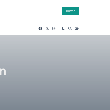
Button
an