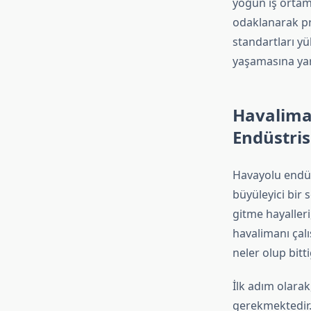
yoğun iş orta
odaklanarak pr
standartları yü
yaşamasına yar
Havalima
Endüstris
Havayolu endüs
büyüleyici bir
gitme hayalleri
havalimanı çal
neler olup bit
İlk adım olarak
gerekmektedir. 