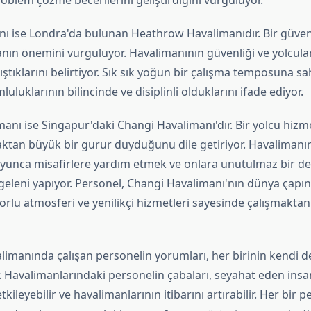
blem çözme becerilerini geliştirdiğini vurguluyor.
nı ise Londra'da bulunan Heathrow Havalimanıdır. Bir güvenl
nın önemini vurguluyor. Havalimanının güvenliği ve yolcular
çalıştıklarını belirtiyor. Sık sık yoğun bir çalışma temposuna sa
uluklarının bilincinde ve disiplinli olduklarını ifade ediyor.
nı ise Singapur'daki Changi Havalimanı'dır. Bir yolcu hizmet
ktan büyük bir gurur duyduğunu dile getiriyor. Havalimanı
oyunca misafirlere yardım etmek ve onlara unutulmaz bir 
 geleni yapıyor. Personel, Changi Havalimanı'nın dünya çapı
rlu atmosferi ve yenilikçi hizmetleri sayesinde çalışmaktan 
alimanında çalışan personelin yorumları, her birinin kendi d
. Havalimanlarındaki personelin çabaları, seyahat eden insa
kileyebilir ve havalimanlarının itibarını artırabilir. Her bir 