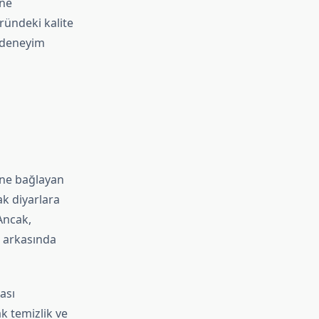
ine
ründeki kalite
r deneyim
ine bağlayan
ak diyarlara
Ancak,
e arkasında
ası
k temizlik ve