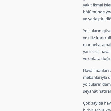
yakıt ikmal işl
bölümünde yoğun
ve yerleştirild
Yolcuların güve
ve titiz kontro
manuel aramala
yanı sıra, hava
ve onlara doğr
Havalimanları 
mekanlarıyla da
yolcuların dama
seyahat hatıral
Çok sayıda hav
birbirleriyle koo