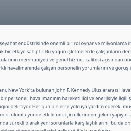
 seyahat endüstrisinde önemli bir rol oynar ve milyonlarca 
 bir etkiye sahiptir. Bu yoğun işletmelerde çalışanların den
cularının memnuniyeti ve genel hizmet kalitesi açısından öne
klı havalimanında çalışan personelin yorumlarını ve görüşle
anı, New York'ta bulunan John F. Kennedy Uluslararası Haval
ir personel, havalimanının hareketliliği ve enerjisiyle ilgili şa
ını belirtiyor. Her gün binlerce yolcuya yardım ederek, müş
ini olumlu yönde etkilemek için ellerinden geleni yapıyorla
nda sürekli olarak yeni sorunlarla karşılaştıklarını, bu da onl