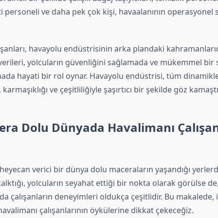
i personeli ve daha pek çok kişi, havaalanının operasyonel sür
şanları, havayolu endüstrisinin arka plandaki kahramanlarıd
verileri, yolcuların güvenliğini sağlamada ve mükemmel bir
da hayati bir rol oynar. Havayolu endüstrisi, tüm dinamikle
karmaşıklığı ve çeşitliliğiyle şaşırtıcı bir şekilde göz kamaştır
cera Dolu Dünyada Havalimanı Çalışan
heyecan verici bir dünya dolu maceraların yaşandığı yerlerd
kalktığı, yolcuların seyahat ettiği bir nokta olarak görülse de
a çalışanların deneyimleri oldukça çeşitlidir. Bu makalede, 
avalimanı çalışanlarının öykülerine dikkat çekeceğiz.