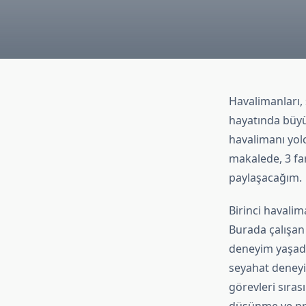
Havalimanları,
hayatında büyük
havalimanı yol
makalede, 3 far
paylaşacağım.
Birinci havalim
Burada çalışan b
deneyim yaşadığ
seyahat deneyim
görevleri sırası