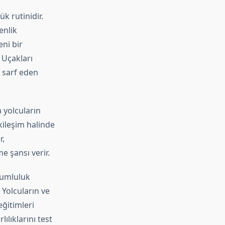
k rutinidir.
enlik
eni bir
 Uçakları
 sarf eden
 yolcuların
tkileşim halinde
r,
e şansı verir.
rumluluk
 Yolcuların ve
eğitimleri
ılıklarını test