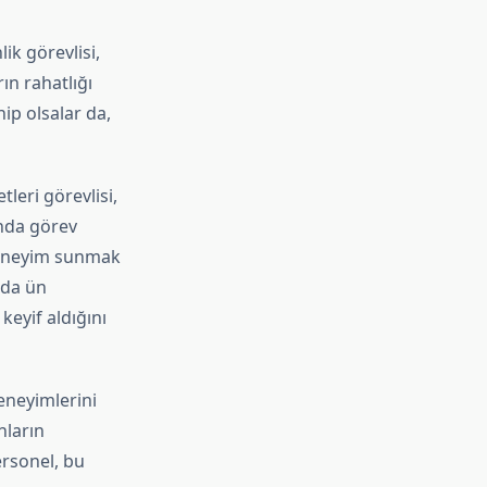
ik görevlisi,
ın rahatlığı
hip olsalar da,
leri görevlisi,
nda görev
deneyim sunmak
nda ün
keyif aldığını
eneyimlerini
nların
personel, bu