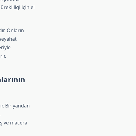
ekliliği için el
ır. Onların
 seyahat
riyle
ır.
larının
ir. Bir yandan
,
iş ve macera