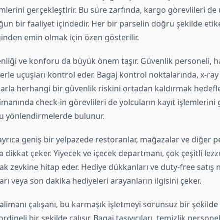
emlerini gerçekleştirir. Bu süre zarfında, kargo görevlileri de
 bir faaliyet içindedir. Her bir parselin doğru şekilde eti
iğinden emin olmak için özen gösterilir.
nliği ve konforu da büyük önem taşır. Güvenlik personeli, h
llerle uçuşları kontrol eder. Bagaj kontrol noktalarında, x-ray
rla herhangi bir güvenlik riskini ortadan kaldırmak hedefl
limanında check-in görevlileri de yolcuların kayıt işlemlerini 
u yönlendirmelerde bulunur.
ayrıca geniş bir yelpazede restoranlar, mağazalar ve diğer 
 dikkat çeker. Yiyecek ve içecek departmanı, çok çeşitli lez
k zevkine hitap eder. Hediye dükkanları ve duty-free satış n
arı veya son dakika hediyeleri arayanların ilgisini çeker.
alimanı çalışanı, bu karmaşık işletmeyi sorunsuz bir şekilde
rdineli bir şekilde çalışır. Bagaj taşıyıcıları, temizlik personeli