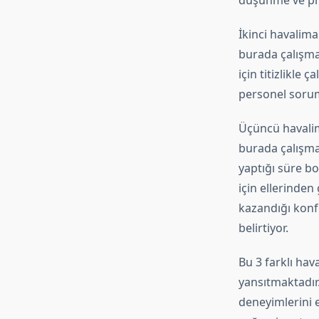
düşünme ve pro
İkinci havalima
burada çalışma
için titizlikle 
personel soruml
Üçüncü havalima
burada çalışma
yaptığı süre b
için ellerinden
kazandığı konfo
belirtiyor.
Bu 3 farklı hav
yansıtmaktadır
deneyimlerini et