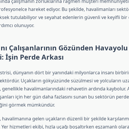
mında çalışmanın zorluklarına rağmen müşteri memnuniyet
ofesyonelce hareket ediyor. Bu şekilde, havalimanları sektö
ksek tutulabiliyor ve seyahat edenlerin güvenli ve keyifli bi
dımcı olunuyor.
nı Çalışanlarının Gözünden Havayolu
i: İşin Perde Arkası
trisi, dünyanın dört bir yanındaki milyonlarca insanı birbir
 sektördür. Uçakların gökyüzünde süzülmesi ve yolcuların uz
, genellikle havalimanlarındaki rehavetin ardında kaybolur. 
ışanları için her gün daha fazlasını sunan bu sektörün perd
tiğini görmek mümkündür.
, havalimanına gelen uçakların düzenli bir şekilde karşılanm
Yer hizmetleri ekibi, hızla uçağı boşaltırken eşzamanlı olara