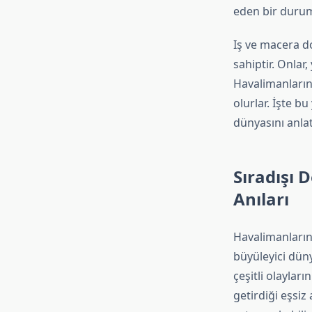
eden bir duru
Iş ve macera do
sahiptir. Onlar
Havalimanların
olurlar. İşte b
dünyasını anlat
Sıradışı 
Anıları
Havalimanlarınd
büyüleyici dün
çeşitli olayları
getirdiği eşsiz