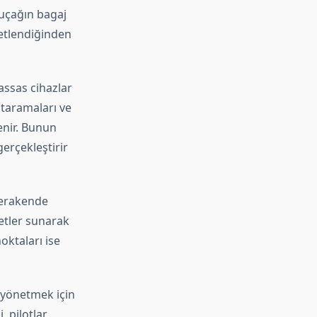
 uçağın bagaj
ketlendiğinden
assas cihazlar
 taramaları ve
enir. Bunun
gerçekleştirir
perakende
zetler sunarak
oktaları ise
 yönetmek için
, pilotlar,