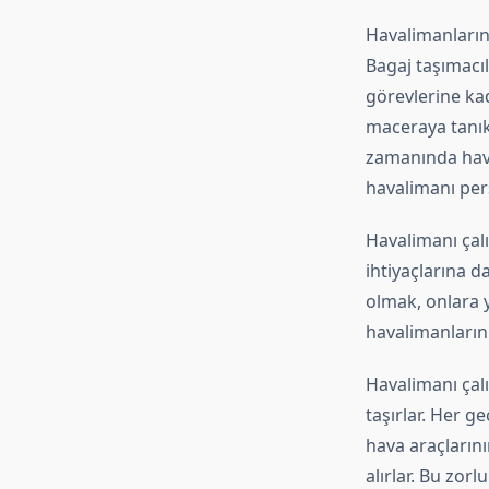
Havalimanlarını
Bagaj taşımacı
görevlerine kad
maceraya tanık 
zamanında hava
havalimanı pers
Havalimanı çalı
ihtiyaçlarına d
olmak, onlara y
havalimanlarını
Havalimanı çal
taşırlar. Her g
hava araçlarını
alırlar. Bu zorl