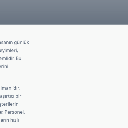
insanın günlük
eyimleri,
mlidir. Bu
rini
imanı'dır.
şırtıcı bir
terilerin
r. Personel,
arın hızlı