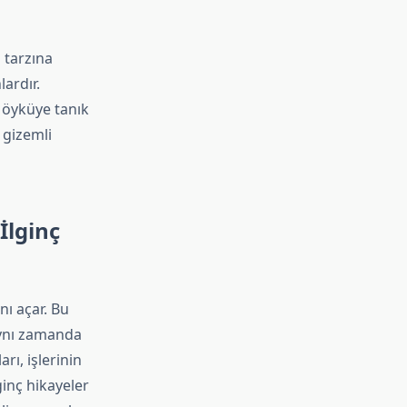
 tarzına
ardır.
 öyküye tanık
 gizemli
İlginç
nı açar. Bu
aynı zamanda
rı, işlerinin
ginç hikayeler