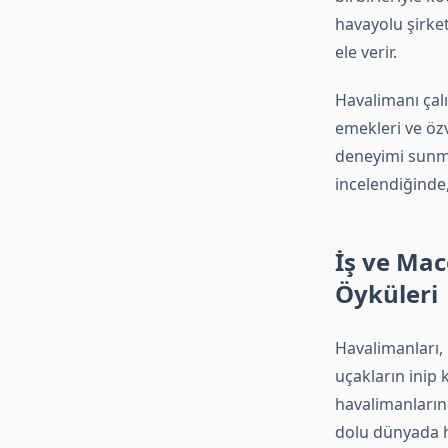
havayolu şirket
ele verir.
Havalimanı çalı
emekleri ve öz
deneyimi sunma
incelendiğinde, 
İş ve Ma
Öyküleri
Havalimanları, 
uçakların inip 
havalimanlarınd
dolu dünyada h